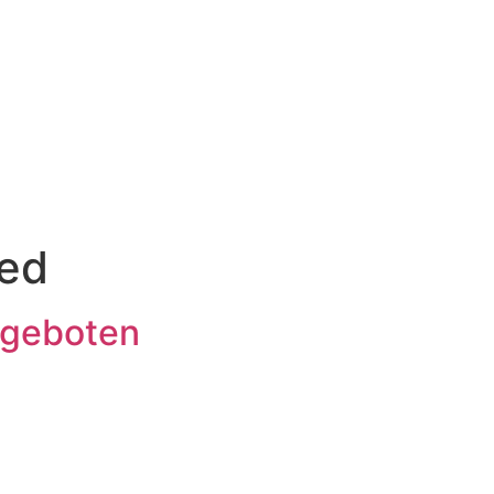
zed
ngeboten